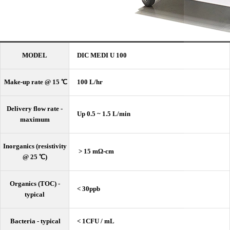
MODEL
DIC MEDI U 100
Make-up rate @ 15 ℃
100 L/hr
Delivery flow rate -
Up 0.5 ~ 1.5 L/min
maximum
Inorganics (resistivity
> 15 mΩ-cm
@ 25 ℃)
Organics (TOC) -
< 30ppb
typical
Bacteria - typical
< 1CFU / mL